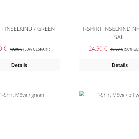
RT INSELKIND / GREEN
T-SHIRT INSELKIND NF
SAIL
aufspreis:
REGULÄRER PREIS:
Verkaufspreis:
REGULÄRER PREI
0 €
24,50 €
49,00 €
(50% GESPART)
49,00 €
(50% GE
Details
Details