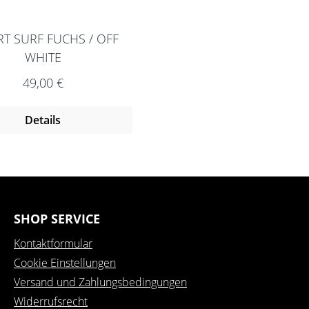
RT SURF FUCHS / OFF
WHITE
Regulärer Preis:
49,00 €
Details
SHOP SERVICE
Kontaktformular
Cookie Einstellungen
Versand und Zahlungsbedingungen
Widerrufsrecht