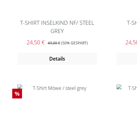
T-SHIRT INSELKIND NF/ STEEL
T-S
GREY
Verkaufspreis:
REGULÄRER PREIS:
Verk
24,50 €
24,5
49,00 €
(50% GESPART)
Details
Rabatt
%