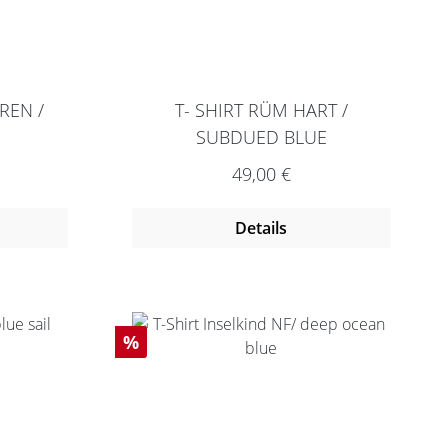
REN /
T- SHIRT RÜM HART /
SUBDUED BLUE
reis:
Regulärer Preis:
49,00 €
Details
Rabatt
%