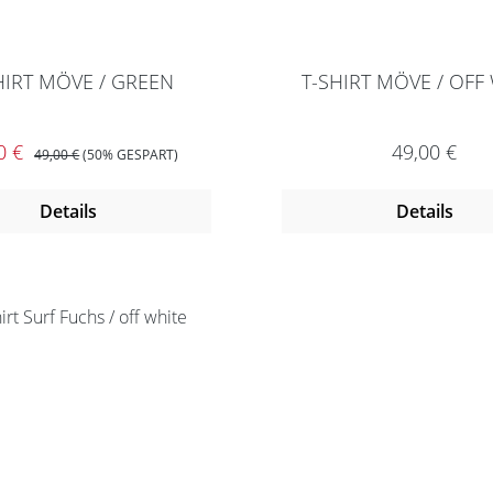
HIRT MÖVE / GREEN
T-SHIRT MÖVE / OFF
aufspreis:
REGULÄRER PREIS:
Regulärer P
0 €
49,00 €
49,00 €
(50% GESPART)
Details
Details