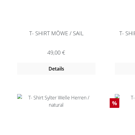
T- SHIRT MÖWE / SAIL
T- SH
Regulärer Preis:
49,00 €
Details
Rabatt
%