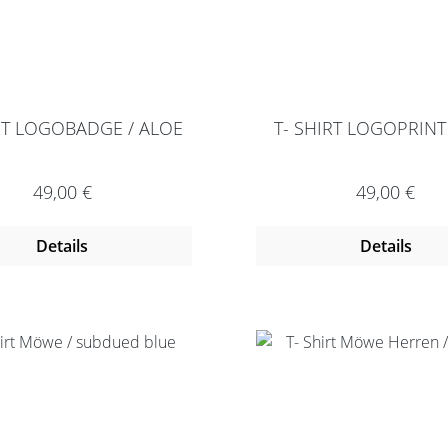
RT LOGOBADGE / ALOE
T- SHIRT LOGOPRINT 
Regulärer Preis:
Regulärer P
49,00 €
49,00 €
Details
Details