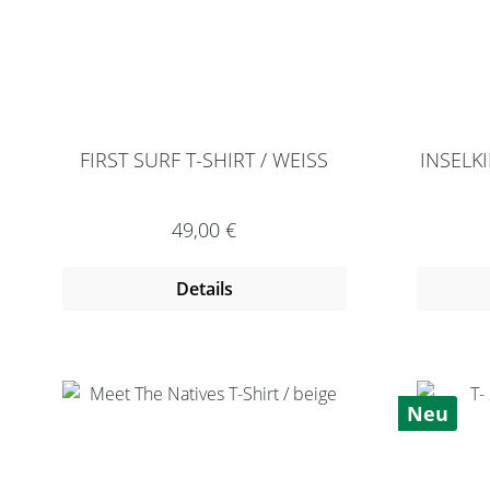
FIRST SURF T-SHIRT / WEISS
INSELK
Regulärer Preis:
49,00 €
Details
Neu