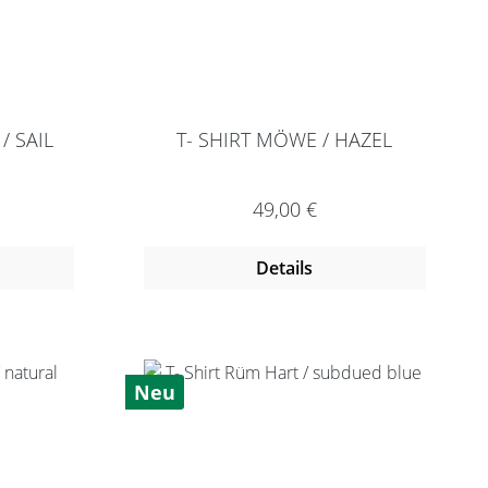
/ SAIL
T- SHIRT MÖWE / HAZEL
reis:
Regulärer Preis:
49,00 €
Details
Neu