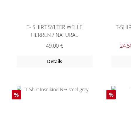
T- SHIRT SYLTER WELLE
T-SHI
HERREN / NATURAL
Regulärer Preis:
Verk
49,00 €
24,5
Details
Rabatt
Rabatt
%
%