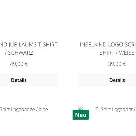
IND JUBILÄUMS T-SHIRT
INSELKIND LOGO SCRI
/ SCHWARZ
SHIRT / WEISS
Regulärer Preis:
Regulärer P
49,00 €
39,00 €
Details
Details
Neu