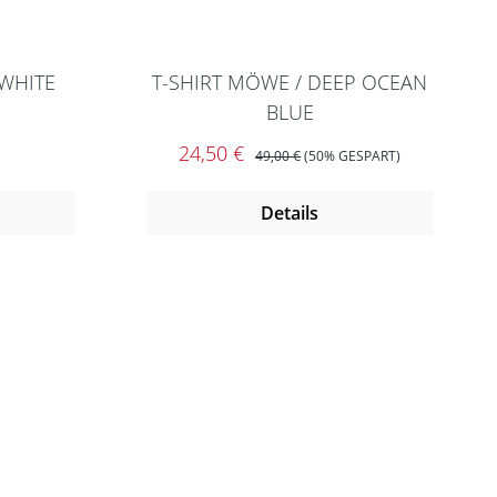
 WHITE
T-SHIRT MÖWE / DEEP OCEAN
BLUE
reis:
Verkaufspreis:
REGULÄRER PREIS:
24,50 €
49,00 €
(50% GESPART)
Details