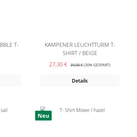
BBLE T-
KAMPENER LEUCHTTURM T-
SHIRT / BEIGE
reis:
Verkaufspreis:
REGULÄRER PREIS:
27,30 €
39,00 €
(30% GESPART)
Details
Neu