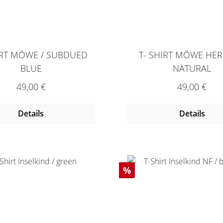
IRT MÖWE / SUBDUED
T- SHIRT MÖWE HER
BLUE
NATURAL
Regulärer Preis:
Regulärer P
49,00 €
49,00 €
Details
Details
Rabatt
%