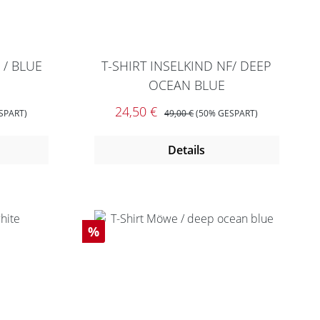
 / BLUE
T-SHIRT INSELKIND NF/ DEEP
OCEAN BLUE
S:
Verkaufspreis:
REGULÄRER PREIS:
24,50 €
SPART)
49,00 €
(50% GESPART)
Details
Rabatt
%