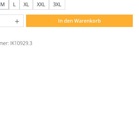
M
L
XL
XXL
3XL
Anzahl: Gib den gewünschten Wert ein ode
In den Warenkorb
mer:
IK10929.3