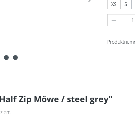
XS
S
Produkt 
Produktnum
alf Zip Möwe / steel grey"
ziert.