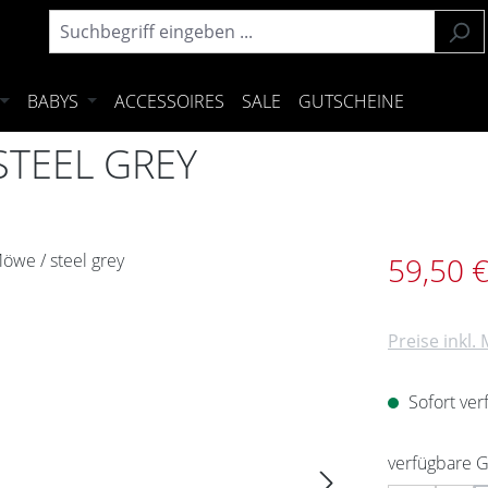
BABYS
ACCESSOIRES
SALE
GUTSCHEINE
STEEL GREY
Verkaufsprei
59,50 
Preise inkl.
Sofort verf
verfügbare 