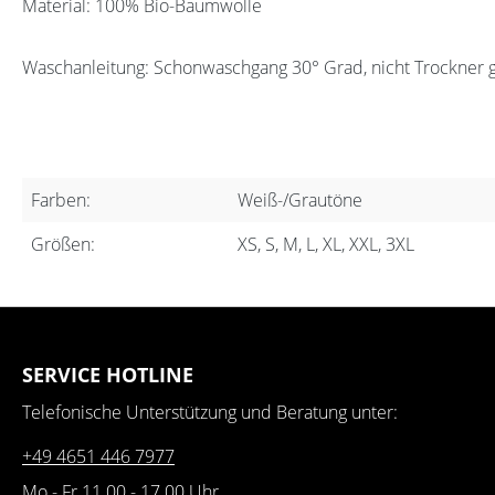
Material: 100% Bio-Baumwolle
Waschanleitung: Schonwaschgang 30° Grad, nicht Trockner 
Farben:
Weiß-/Grautöne
Größen:
XS, S, M, L, XL, XXL, 3XL
SERVICE HOTLINE
Telefonische Unterstützung und Beratung unter:
+49 4651 446 7977
Mo - Fr 11.00 - 17.00 Uhr