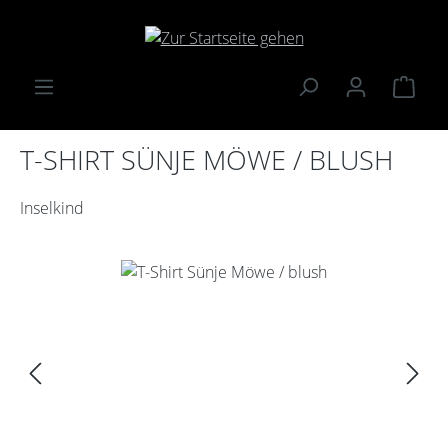
Zum Hauptinhalt springen
Ware
T-SHIRT SÜNJE MÖWE / BLUSH
Inselkind
Bildergalerie überspringen