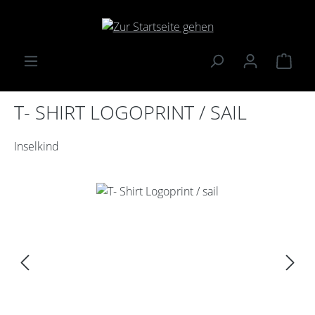
Zum Hauptinhalt springen
Ware
T- SHIRT LOGOPRINT / SAIL
Inselkind
Bildergalerie überspringen