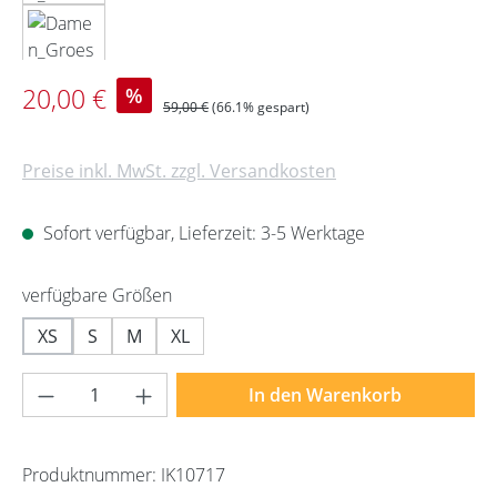
Verkaufspreis:
20,00 €
%
Regulärer Preis:
59,00 €
(66.1% gespart)
Preise inkl. MwSt. zzgl. Versandkosten
Sofort verfügbar, Lieferzeit: 3-5 Werktage
auswählen
verfügbare Größen
XS
S
M
XL
Produkt Anzahl: Gib den gewünschten Wert 
In den Warenkorb
Produktnummer:
IK10717