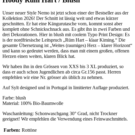
Unser neuer Style Nemo ist jetzt schon einer der Bestseller aus der
Kollektion 2026! Der Schnitt ist lässig weit und etwas kürzer
geschnitten. Er hat eine Kängurutasche vorn, kommt sonst aber
komplett ohne Schnickschnack aus. Es gibt ihn in zwei Farben und
drei Dekorationen. Hier in blush mit coolem Typo Print Design: Es
is der nordfriesische Leitspruch „Rüm Hart – klaar Kiming.“ Die
gesamte Übersetzung ist „Weites (raumiges) Herz – klarer Horizont“
und kann so gedeutet werden, dass man mit einem großen, offenen
Herzen einen weiten, klaren Blick hat.
Wir haben ihn in den Grössen von XXS bis 3 XL produziert, so
dass er auch schon Jugendlichen ab circa Gr.156 passt. Herren
empfehlen wir eine Nr. grösser als üblich zu nehmen.
Auf Sylt designed und in Portugal in limitierter Auflage produziert.
Farbe: blush
Material: 100% Bio-Baumwolle
Waschanleitung: Schonwaschgang 30° Grad, nicht Trockner
geeignet! Wir empfehlen die Verwendung eines Feinwaschmittels.
Farben:
Rottöne