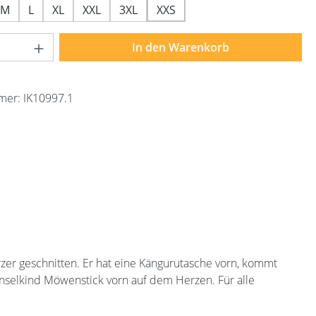
M
L
XL
XXL
3XL
XXS
Anzahl: Gib den gewünschten Wert ein ode
In den Warenkorb
mer:
IK10997.1
ürzer geschnitten. Er hat eine Kängurutasche vorn, kommt
Inselkind Möwenstick vorn auf dem Herzen. Für alle