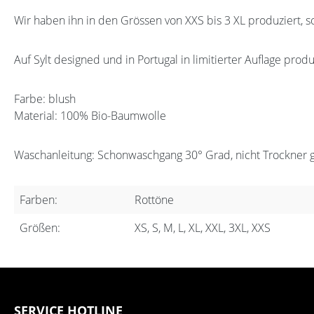
Wir haben ihn in den Grössen von XXS bis 3 XL produziert, s
Auf Sylt designed und in Portugal in limitierter Auflage produ
Farbe: blush
Material: 100% Bio-Baumwolle
Waschanleitung: Schonwaschgang 30° Grad, nicht Trockner 
Farben:
Rottöne
Größen:
XS, S, M, L, XL, XXL, 3XL, XXS
SERVICE HOTLINE