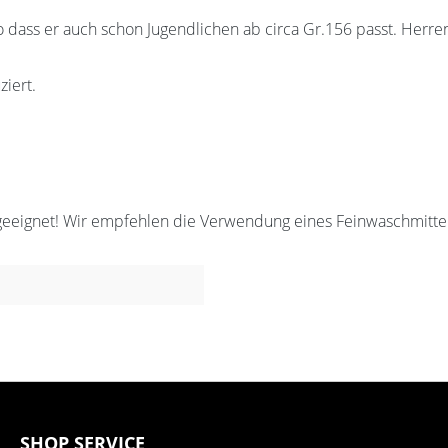
o dass er auch schon Jugendlichen ab circa Gr.156 passt. Herre
ziert.
geeignet! Wir empfehlen die Verwendung eines Feinwaschmittel
SHOP SERVICE