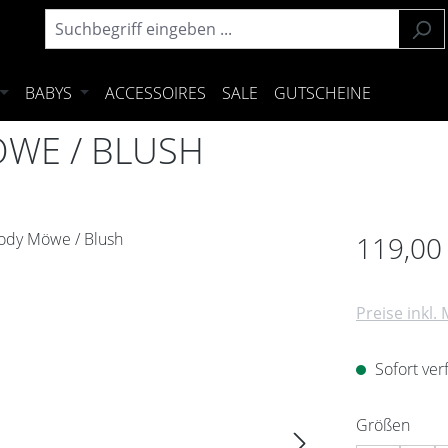
BABYS
ACCESSOIRES
SALE
GUTSCHEINE
WE / BLUSH
Regulärer Pre
119,00
Preise inkl.
Sofort verf
ausw
Größen