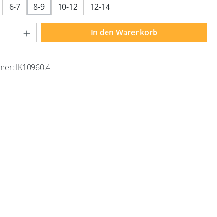
6-7
8-9
10-12
12-14
Anzahl: Gib den gewünschten Wert ein ode
In den Warenkorb
mer:
IK10960.4