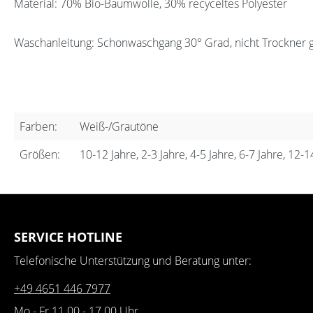
Material: 70% Bio-Baumwolle, 30% recyceltes Polyester
Waschanleitung: Schonwaschgang 30° Grad, nicht Trockner 
Farben:
Weiß-/Grautöne
Größen:
10-12 Jahre, 2-3 Jahre, 4-5 Jahre, 6-7 Jahre, 12-1
SERVICE HOTLINE
Telefonische Unterstützung und Beratung unter:
+49 4651 446 7977
Mo - Fr 11.00 - 17.00 Uhr