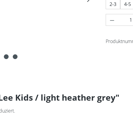
2-3
4-5
Produkt 
Produktnum
ee Kids / light heather grey"
duziert.