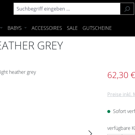
BABYS
ACCESSOIRES
SALE
GUTSCHEINE
HEATHER GREY
Verkaufsprei
62,30 
Preise inkl.
Sofort verf
verfügbare 