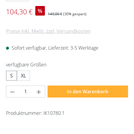
Verkaufspreis:
104,30 €
%
Regulärer Preis:
149,00 €
(30% gespart)
Preise inkl. MwSt. zzgl. Versandkosten
Sofort verfügbar, Lieferzeit: 3-5 Werktage
auswählen
verfügbare Größen
S
XL
Produkt Anzahl: Gib den gewünschten Wert 
In den Warenkorb
Produktnummer:
IK10780.1