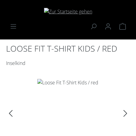
Zum Hauptinhalt springen
Ware
LOOSE FIT T-SHIRT KIDS / RED
Inselkind
Bildergalerie überspringen