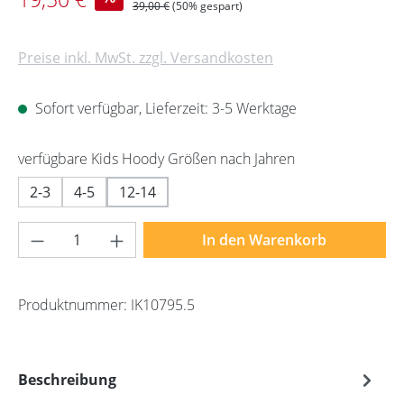
Regulärer Preis:
39,00 €
(50% gespart)
Preise inkl. MwSt. zzgl. Versandkosten
Sofort verfügbar, Lieferzeit: 3-5 Werktage
auswählen
verfügbare Kids Hoody Größen nach Jahren
2-3
4-5
12-14
Produkt Anzahl: Gib den gewünschten Wert 
In den Warenkorb
Produktnummer:
IK10795.5
Beschreibung