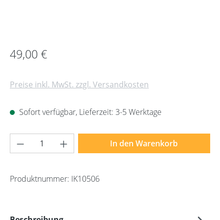
Regulärer Preis:
49,00 €
Preise inkl. MwSt. zzgl. Versandkosten
Sofort verfügbar, Lieferzeit: 3-5 Werktage
Produkt Anzahl: Gib den gewünschten Wert 
In den Warenkorb
Produktnummer:
IK10506
Beschreibung