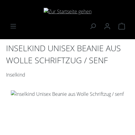
Zum Hauptinhalt springen
Ware
INSELKIND UNISEX BEANIE AUS
WOLLE SCHRIFTZUG / SENF
Inselkind
Bildergalerie überspringen