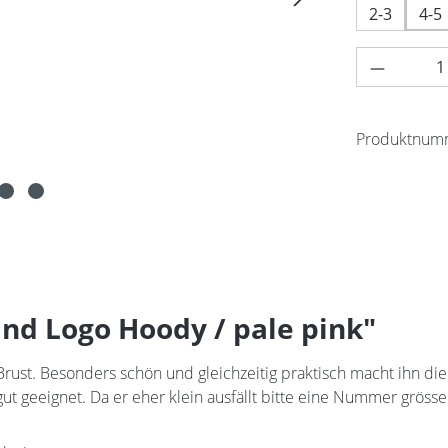
2-3
4-5
Produkt 
Produktnum
nd Logo Hoody / pale pink"
rust. Besonders schön und gleichzeitig praktisch macht ihn die
ut geeignet. Da er eher klein ausfällt bitte eine Nummer grösse