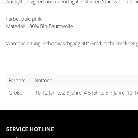
Auf Sylt designed und in Portugal in kleinen Stückzahlen pro
Farbe: pale pink
Material: 100% Bio-Baumwolle
Waschanleitung: Schonwaschgang 30° Grad, nicht Trockner 
Farben:
Rottöne
Größen:
10-12 Jahre, 2-3 Jahre, 4-5 Jahre, 6-7 Jahre, 12-1
SERVICE HOTLINE