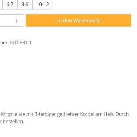
6-7
8-9
10-12
Anzahl: Gib den gewünschten Wert ein ode
In den Warenkorb
mer:
IK10631.1
 Knopfleiste mit 3-farbiger gedrehter Kordel am Hals. Durch
r bestellen.