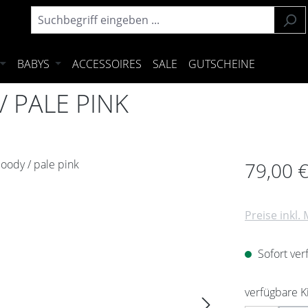
BABYS
ACCESSOIRES
SALE
GUTSCHEINE
 PALE PINK
Regulärer Pre
79,00 
Preise inkl.
Sofort verf
verfügbare 