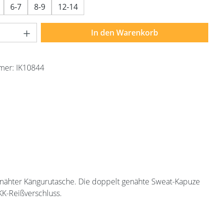
6-7
8-9
12-14
Anzahl: Gib den gewünschten Wert ein ode
In den Warenkorb
mer:
IK10844
enähter Kängurutasche. Die doppelt genähte Sweat-Kapuze
YKK-Reißverschluss.