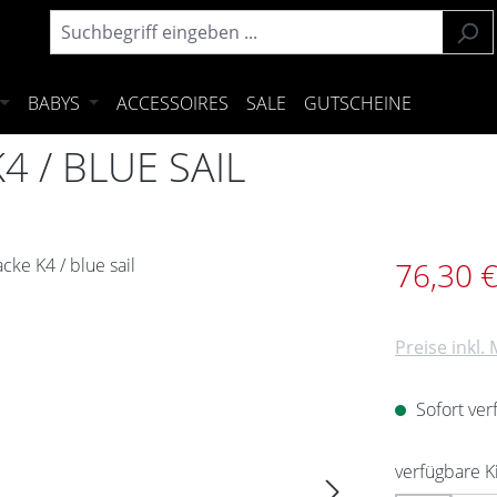
BABYS
ACCESSOIRES
SALE
GUTSCHEINE
 / BLUE SAIL
Verkaufsprei
76,30 
Preise inkl.
Sofort verf
verfügbare 