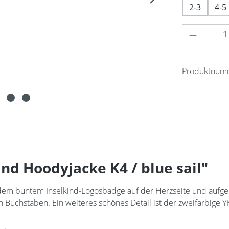
2-3
4-5
Produkt 
Produktnum
nd Hoodyjacke K4 / blue sail"
t dem buntem Inselkind-Logosbadge auf der Herzseite und aufg
en Buchstaben. Ein weiteres schönes Detail ist der zweifarbige 