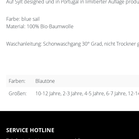
Auf Sylt designed und in Portugal in limitierter Auflage produ
Farbe: blue sail
Material: 100% Bio-Baumwolle
Waschanleitung: Schonwaschgang 30° Grad, nicht Trockner 
Farben:
Blautöne
Größen:
10-12 Jahre, 2-3 Jahre, 4-5 Jahre, 6-7 Jahre, 12-1
SERVICE HOTLINE