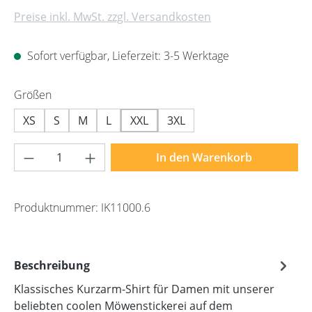
Preise inkl. MwSt. zzgl. Versandkosten
Sofort verfügbar, Lieferzeit: 3-5 Werktage
auswählen
Größen
XS
S
M
L
XXL
3XL
Produkt Anzahl: Gib den gewünschten Wert 
In den Warenkorb
Produktnummer:
IK11000.6
Beschreibung
Klassisches Kurzarm-Shirt für Damen mit unserer
beliebten coolen Möwenstickerei auf dem