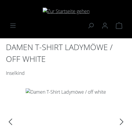
Zum Hauptinhalt springen
Ware
DAMEN T-SHIRT LADYMÖWE /
OFF WHITE
Inselkind
Bildergalerie überspringen