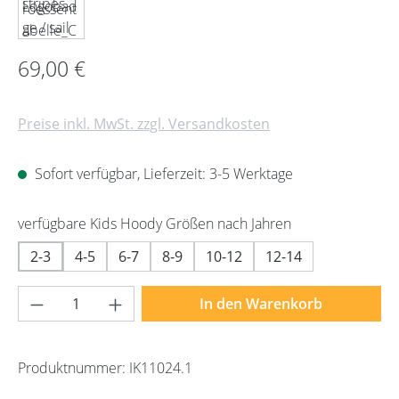
Regulärer Preis:
69,00 €
Preise inkl. MwSt. zzgl. Versandkosten
Sofort verfügbar, Lieferzeit: 3-5 Werktage
auswählen
verfügbare Kids Hoody Größen nach Jahren
2-3
4-5
6-7
8-9
10-12
12-14
Produkt Anzahl: Gib den gewünschten Wert 
In den Warenkorb
Produktnummer:
IK11024.1