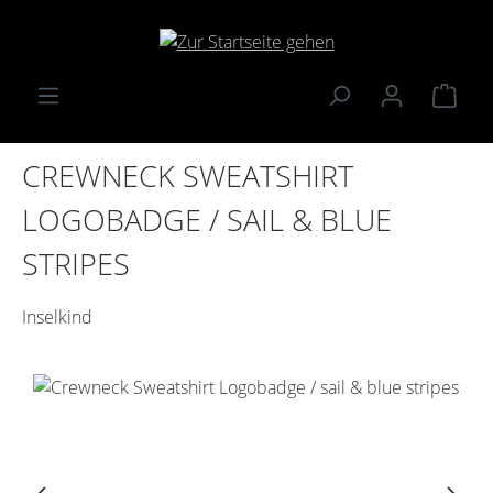
Zum Hauptinhalt springen
Ware
CREWNECK SWEATSHIRT
LOGOBADGE / SAIL & BLUE
STRIPES
Inselkind
Bildergalerie überspringen