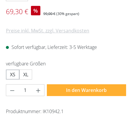
Verkaufspreis:
69,30 €
%
Regulärer Preis:
99,00 €
(30% gespart)
Preise inkl. MwSt. zzgl. Versandkosten
Sofort verfügbar, Lieferzeit: 3-5 Werktage
auswählen
verfügbare Größen
XS
XL
Produkt Anzahl: Gib den gewünschten Wert 
In den Warenkorb
Produktnummer:
IK10942.1