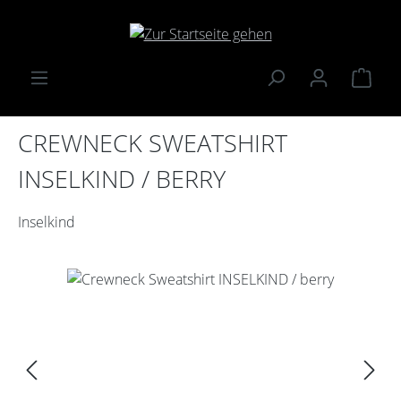
Zum Hauptinhalt springen
Ware
CREWNECK SWEATSHIRT
INSELKIND / BERRY
Inselkind
Bildergalerie überspringen