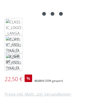
Verkaufspreis:
22,50 €
%
Regulärer Preis:
45,00 €
(50% gespart)
Preise inkl. MwSt. zzgl. Versandkosten