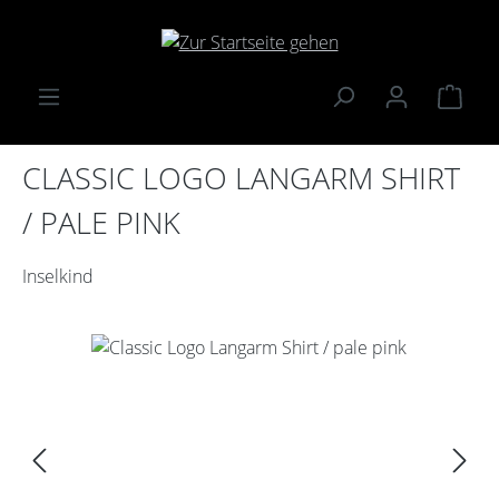
Zum Hauptinhalt springen
Ware
CLASSIC LOGO LANGARM SHIRT
/ PALE PINK
Inselkind
Bildergalerie überspringen