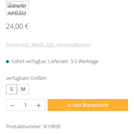
Regulärer Preis:
24,00 €
Preise inkl. MwSt. zzgl. Versandkosten
Sofort verfügbar, Lieferzeit: 3-5 Werktage
auswählen
verfügbare Größen
S
M
Produkt Anzahl: Gib den gewünschten Wert 
In den Warenkorb
Produktnummer:
IK10890