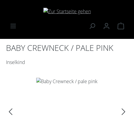
Zum Hauptinhalt springen
Ware
BABY CREWNECK / PALE PINK
Inselkind
Bildergalerie überspringen