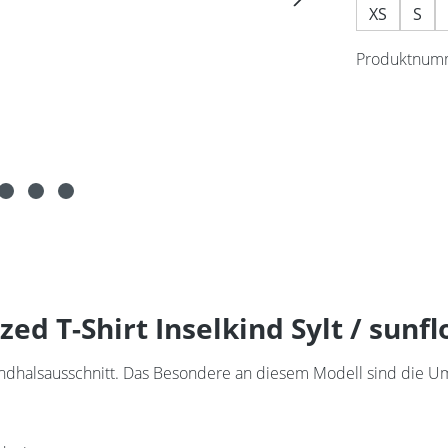
XS
S
Produktnum
d T-Shirt Inselkind Sylt / sunf
undhalsausschnitt. Das Besondere an diesem Modell sind die Um