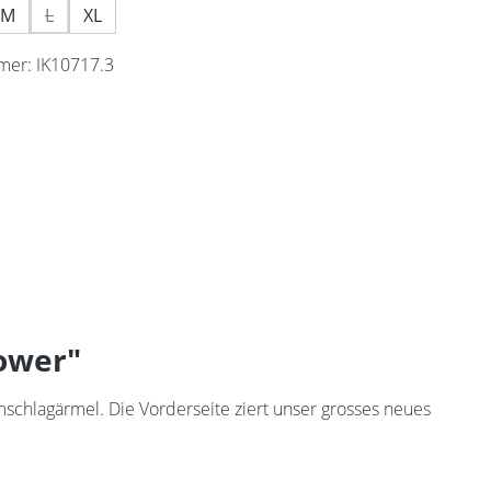
M
L
XL
(Diese Option ist zurzeit nicht verfügbar.)
mer:
IK10717.3
lower"
schlagärmel. Die Vorderseite ziert unser grosses neues