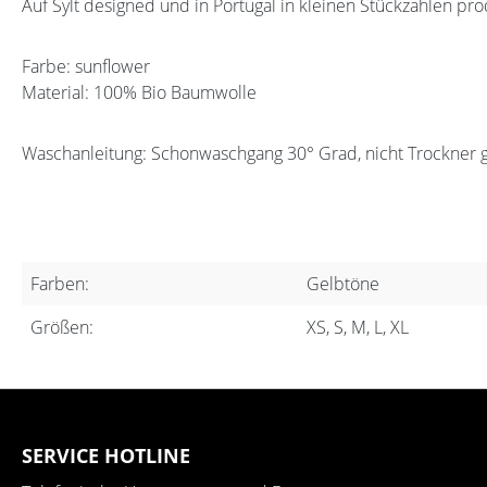
Auf Sylt designed und in Portugal in kleinen Stückzahlen pro
Farbe: sunflower
Material: 100% Bio Baumwolle
Waschanleitung: Schonwaschgang 30° Grad, nicht Trockner 
Farben:
Gelbtöne
Größen:
XS, S, M, L, XL
SERVICE HOTLINE