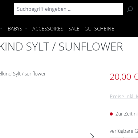
BABYS
ACCESSOIRES
SALE
GUTSCHEINE
LKIND SYLT / SUNFLOWER
Verkaufsprei
20,00 
Preise inkl.
Zur Zeit n
verfügbare 