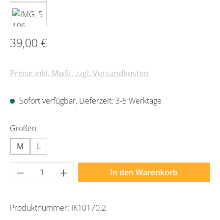
Regulärer Preis:
39,00 €
Preise inkl. MwSt. zzgl. Versandkosten
Sofort verfügbar, Lieferzeit: 3-5 Werktage
auswählen
Größen
M
L
Produkt Anzahl: Gib den gewünschten Wert 
In den Warenkorb
Produktnummer:
IK10170.2