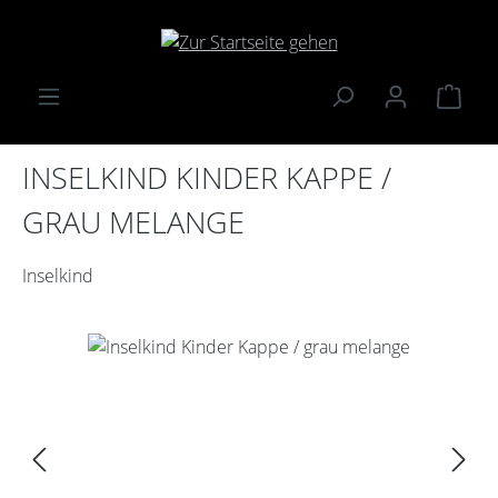
Zum Hauptinhalt springen
Ware
INSELKIND KINDER KAPPE /
GRAU MELANGE
Inselkind
Bildergalerie überspringen